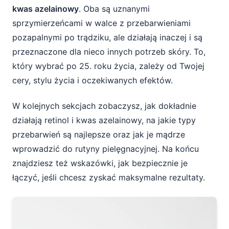
kwas azelainowy
. Oba są uznanymi
Jak kwas azelainowy działa na
sprzymierzeńcami w walce z przebarwieniami
przebarwienia i zaczerwienienia?
pozapalnymi po trądziku, ale działają inaczej i są
przeznaczone dla nieco innych potrzeb skóry. To,
Jakie korzyści daje kwas azelainowy po 25.
który wybrać po 25. roku życia, zależy od Twojej
roku życia?
cery, stylu życia i oczekiwanych efektów.
Na co uważać przy stosowaniu kwasu
azelainowego?
W kolejnych sekcjach zobaczysz, jak dokładnie
działają retinol i kwas azelainowy, na jakie typy
Co wybrać: retinol czy kwas azelainowy po
przebarwień są najlepsze oraz jak je mądrze
25. roku życia?
wprowadzić do rutyny pielęgnacyjnej. Na końcu
znajdziesz też wskazówki, jak bezpiecznie je
Kiedy lepiej postawić na retinol?
łączyć, jeśli chcesz zyskać maksymalne rezultaty.
Kiedy korzystniejszy będzie kwas
azelainowy?
Czy można łączyć retinol i kwas