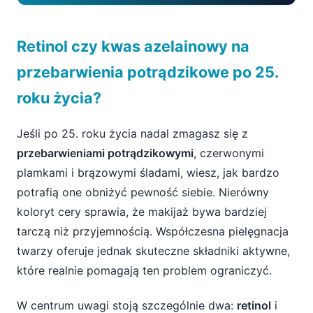
Retinol czy kwas azelainowy na
Retinol czy kwas azelainowy na
przebarwienia potrądzikowe po 25. roku
życia?
przebarwienia potrądzikowe po 25.
roku życia?
Retinol po 25. roku życia – intensywna
odnowa skóry i redukcja przebarwień
Jeśli po 25. roku życia nadal zmagasz się z
Jak retinol działa na przebarwienia
przebarwieniami potrądzikowymi
, czerwonymi
potrądzikowe?
plamkami i brązowymi śladami, wiesz, jak bardzo
potrafią one obniżyć pewność siebie. Nierówny
Co zyskujesz, wybierając retinol po 25. roku
życia?
koloryt cery sprawia, że makijaż bywa bardziej
tarczą niż przyjemnością. Współczesna pielęgnacja
Jak bezpiecznie stosować retinol i na co
twarzy oferuje jednak skuteczne składniki aktywne,
uważać?
które realnie pomagają ten problem ograniczyć.
Kwas azelainowy – łagodna, ale skuteczna
W centrum uwagi stoją szczególnie dwa:
retinol
i
broń na czerwone i brązowe przebarwienia