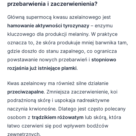
przebarwienia i zaczerwienienia?
Główną supermocą kwasu azelainowego jest
hamowanie aktywności tyrozynazy
– enzymu
kluczowego dla produkcji melaniny. W praktyce
oznacza to, że skóra produkuje mniej barwnika tam,
gdzie doszło do stanu zapalnego, co ogranicza
powstawanie nowych przebarwień i
stopniowo
rozjaśnia już istniejące plamki
.
Kwas azelainowy ma również silne działanie
przeciwzapalne
. Zmniejsza zaczerwienienie, koi
podrażnioną skórę i uspokaja nadreaktywne
naczynia krwionośne. Dlatego jest często polecany
osobom z
trądzikiem różowatym
lub skórą, która
łatwo czerwieni się pod wpływem bodźców
zewnętrznych.