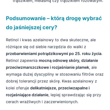
trądzikiem, melasmą czy trądzikiem różowatym.
Podsumowanie – którą drogę wybrać
do jaśniejszej cery?
Retinol i kwas azelainowy to dwa skuteczne, ale
różniące się od siebie narzędzia do walki z
przebarwieniami potrądzikowymi po 25. roku życia
.
Retinol zapewnia
mocną odnowę skóry, działanie
przeciwzmarszczkowe i rozjaśnianie plamek
, ale
wymaga dużej dyscypliny w stosowaniu filtrów oraz
dobrej tolerancji przez skórę. Kwas azelainowy z
kolei oferuje
delikatniejsze, przeciwzapalne i
rozjaśniające działanie
, lepiej sprawdzając się przy
cerach wrażliwych i zaczerwienionych.