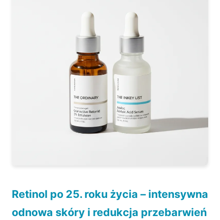
azelainowy?
Sprawdzone sposoby łączenia retinolu i
kwasu azelainowego
Zasady bezpiecznej kuracji na
przebarwienia po trądziku
Podsumowanie – którą drogę wybrać do
jaśniejszej cery?
Retinol po 25. roku życia – intensywna
odnowa skóry i redukcja przebarwień