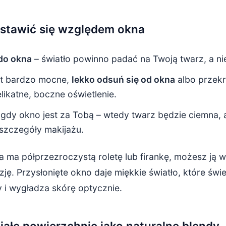
 ustawić się względem okna
do okna
– światło powinno padać na Twoją twarz, a ni
est bardzo mocne,
lekko odsuń się od okna
albo przekr
likatne, boczne oświetlenie.
, gdy okno jest za Tobą – wtedy twarz będzie ciemna, a 
szczegóły makijażu.
ka ma półprzezroczystą roletę lub firankę, możesz ją 
zję. Przysłonięte okno daje miękkie światło, które świ
 i wygładza skórę optycznie.
iałe powierzchnie jako naturalne blendy