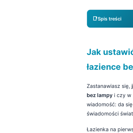
📑
Spis treści
Jak ustawić 
Jak ustawi
Zrozumienie 
łazience b
Jak najlep
Wykorzysta
Zastanawiasz się,
Kluczowe ust
bez lampy
i czy w
wiadomość: da się 
Tryb Portr
świadomości światł
Balans biel
Łazienka na pierws
Ekspozycja