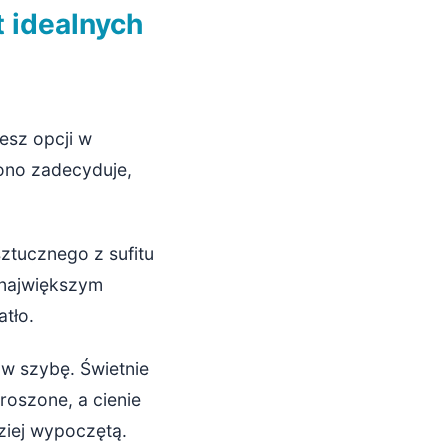
 idealnych
iesz opcji w
 ono zadecyduje,
ztucznego z sufitu
 największym
tło.
 w szybę. Świetnie
roszone, a cienie
ziej wypoczętą.