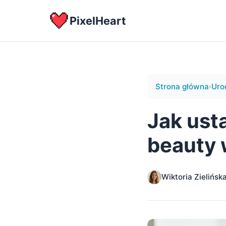
PixelHeart
Strona główna
Uro
›
Jak ust
beauty 
Wiktoria Zielińsk