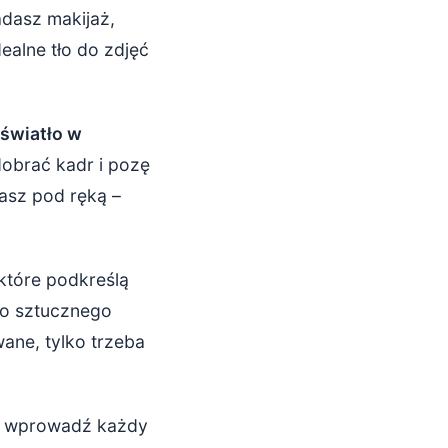
adasz makijaż,
dealne tło do zdjęć
 światło w
dobrać kadr i pozę
masz pod ręką –
 które podkreślą
cno sztucznego
wane, tylko trzeba
lei wprowadź każdy