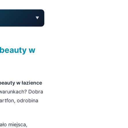
▼
 beauty w
beauty w łazience
h warunkach? Dobra
artfon, odrobina
ało miejsca,