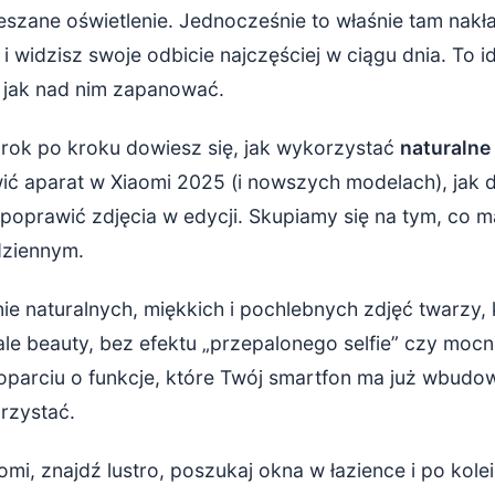
mieszane oświetlenie. Jednocześnie to właśnie tam nakł
HDR – dopracowanie technicznych detali
i widzisz swoje odbicie najczęściej w ciągu dnia. To i
z, jak nad nim zapanować.
pozowanie i praca z lustrem w łazience
rok po kroku dowiesz się, jak wykorzystać
naturalne
ć, by twarz wyglądała korzystniej
awić aparat w Xiaomi 2025 (i nowszych modelach), jak 
strze – jak uniknąć pułapek
e poprawić zdjęcia w edycji. Skupiamy się na tym, co 
 dziennym.
cja zdjęć beauty w Xiaomi – postprodukcja bez przesady
 aplikacje, które warto znać
ie naturalnych, miękkich i pochlebnych zdjęć twarzy,
tale beauty, bez efektu „przepalonego selfie” czy mo
e – jak wycisnąć maksimum z Xiaomi 2025 w łazience
 oparciu o funkcje, które Twój smartfon ma już wbudo
rzystać.
omi, znajdź lustro, poszukaj okna w łazience i po ko