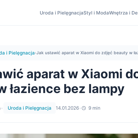
Uroda i Pielęgnacja
Styl i Moda
Wnętrza i De
da i Pielęgnacja
›
Jak ustawić aparat w Xiaomi do zdjęć beauty w łaz
awić aparat w Xiaomi d
w łazience bez lampy
a
•
Uroda i Pielęgnacja
14.01.2026
•
9 min