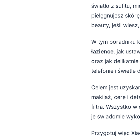
światło z sufitu, 
Ostrość i 
pielęgnujesz skórę 
beauty, jeśli wies
Kadrowanie, 
W tym poradniku k
Jak pozowa
łazience
, jak ust
Selfie w lu
oraz jak delikatni
telefonie i świetle
Subtelna edy
Zewnętrzne
Celem jest uzyskan
makijaż, cerę i de
Podsumowani
filtra. Wszystko w
je świadomie wyko
Przygotuj więc Xia