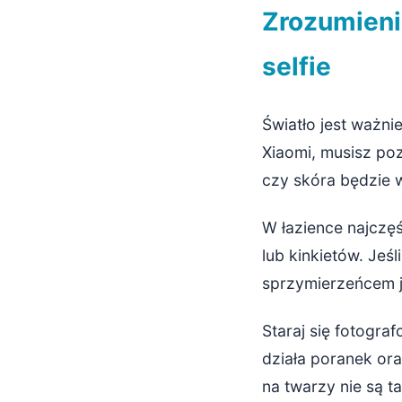
Zrozumieni
selfie
Światło jest ważni
Xiaomi, musisz p
czy skóra będzie 
W łazience najczęś
lub kinkietów. Jeś
sprzymierzeńcem je
Staraj się fotogra
działa poranek ora
na twarzy nie są t