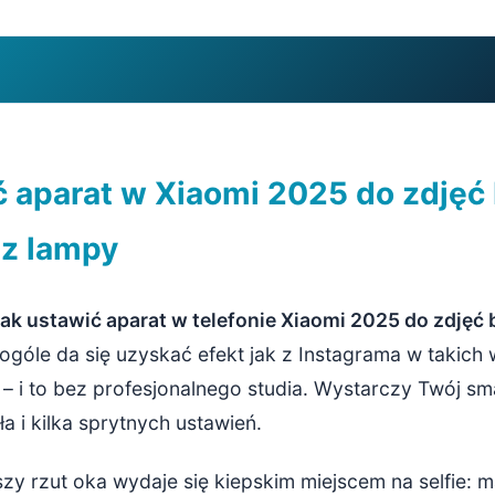
aparat w Xiaomi 2025 do zdjęć beauty w łazience bez lampy
ć aparat w Xiaomi 2025 do zdjęć
światła w łazience – fundament idealnych selfie
ez lampy
iej ustawić się względem okna
j białe powierzchnie jako naturalne blendy
jak ustawić aparat w telefonie Xiaomi 2025 do zdjęć 
awienia aparatu w Xiaomi 2025 do zdjęć beauty
 ogóle da się uzyskać efekt jak z Instagrama w takic
– i to bez profesjonalnego studia. Wystarczy Twój sm
etowy – Twoje podstawowe narzędzie beauty
a i kilka sprytnych ustawień.
i – naturalny kolor skóry w mieszanym świetle
zy rzut oka wydaje się kiepskim miejscem na selfie: m
 i ISO – jasność bez szumów